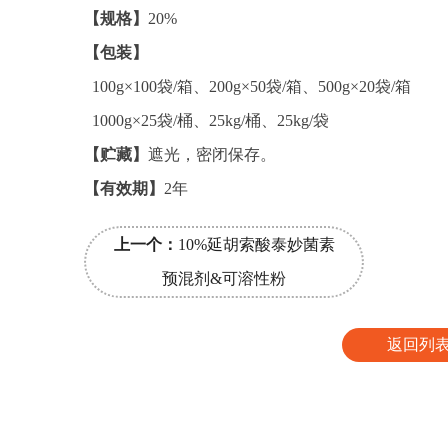
【规格】
20%
【包装】
100g×100袋/箱、200g×50袋/箱、500g×20袋/箱
1000g×25袋/桶、25kg/桶、25kg/袋
【贮藏】
遮光，密闭保存。
【有效期】
2年
上一个：
10%延胡索酸泰妙菌素
预混剂&可溶性粉
返回列