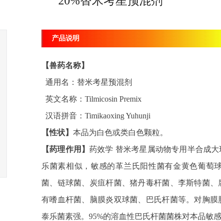
20%替米考星预混剂
产品说明
【兽药名称】
通用名：替米考星预混剂
英文名称：Tilmicosin Premix
汉语拼音：Timikaoxing Yuhunji
【性状】
本品为白色或类白色颗粒。
【药理作用】
药效学 替米考星属动物专用半合成
乐菌素相似，敏感的革兰氏阳性菌有金黄色葡萄
菌、链球菌、炭疽杆菌、猪丹毒杆菌、李斯特菌、
有嗜血杆菌、脑膜炎双球菌、巴氏杆菌等。对胸膜
泰乐菌素强。95%的溶血性巴氏杆菌菌株对本品敏