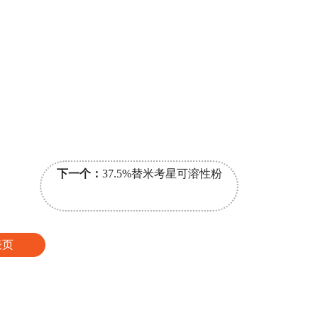
下一个：
37.5%替米考星可溶性粉
表页