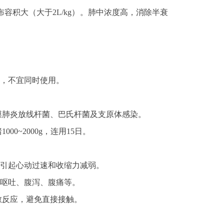
容积大（大于2L/kg）。肺中浓度高，消除半衰
同，不宜同时使用。
膜肺炎放线杆菌、巴氏杆菌及支原体感染。
000~2000g，连用15日。
可引起心动过速和收缩力减弱。
如呕吐、腹泻、腹痛等。
敏反应，避免直接接触。