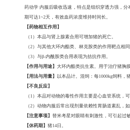
药动学 内服后吸收迅速，特点是组织穿透力强，分布
期可达1~2天，有效血药浓度维持时间长。
【药物相互作用】
（1）本品与肾上腺素合用可增加猪的死亡。
（2）与其他大环内酯类、林克胺类的作用靶点相
（3）与β-内酰胺类合用表现为拮抗作用。
【作用与用途】
大环内酯类抗生素。用于治疗猪胸
【用法与用量】
以本品计。混饲：每1000kg饲料，猪1
【不良反应】
（1）本品对动物的毒性作用主要是心血管系统，
（2）动物内服后常出现剂量依赖性胃肠道素乱，
【注意事项】
替米考星对眼睛有刺激性，可引起过
【休药期】
猪14日。